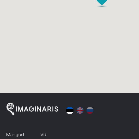
Mängud
VR