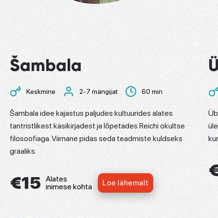
Šambala
Ü
Keskmine
2-7 mängijat
60 min
Šambala idee kajastus paljudes kultuurides alates
Üb
tantristlikest käsikirjadest ja lõpetades Reichi okultse
ül
filosoofiaga. Viimane pidas seda teadmiste kuldseks
kun
graaliks.
€15
Alates
Loe lähemalt
inimese kohta