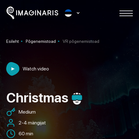
Esileht
Põgenemistoad
VR põgenemistoad
Watch video
Christmas
Medium
2-4 mängijat
60 min