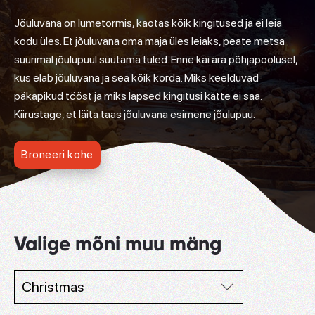
Jõuluvana on lumetormis, kaotas kõik kingitused ja ei leia
kodu üles. Et jõuluvana oma maja üles leiaks, peate metsa
suurimal jõulupuul süütama tuled. Enne käi ära põhjapoolusel,
kus elab jõuluvana ja sea kõik korda. Miks keelduvad
päkapikud tööst ja miks lapsed kingitusi kätte ei saa.
Kiirustage, et läita taas jõuluvana esimene jõulupuu.
Broneeri kohe
Valige mõni muu mäng