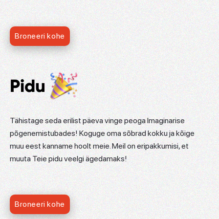
Broneeri kohe
Pidu
Tähistage seda erilist päeva vinge peoga Imaginarise
põgenemistubades! Koguge oma sõbrad kokku ja kõige
muu eest kanname hoolt meie. Meil on eripakkumisi, et
muuta Teie pidu veelgi ägedamaks!
Broneeri kohe