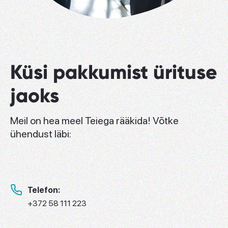
Küsi pakkumist ürituse
jaoks
Meil on hea meel Teiega rääkida! Võtke
ühendust läbi:
Telefon:
+372 58 111 223