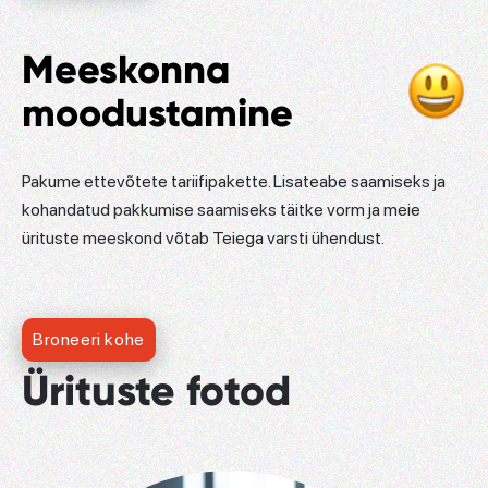
Meeskonna
moodustamine
Pakume ettevõtete tariifipakette. Lisateabe saamiseks ja
kohandatud pakkumise saamiseks täitke vorm ja meie
ürituste meeskond võtab Teiega varsti ühendust.
Broneeri kohe
Ürituste fotod