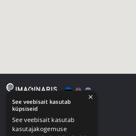
×
See veebisait kasutab
küpsiseid
Mängud
VR
See veebisait kasutab
Kinkekaart
Üritused
kasutajakogemuse
Meist
Kontakt