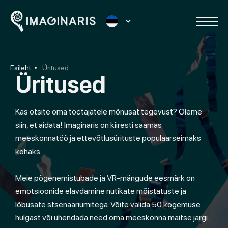
Esileht
Üritused
Üritused
Kas otsite oma töötajatele mõnusat tegevust? Oleme
siin, et aidata! Imaginaris on kiiresti saamas
meeskonnatöö ja ettevõtlusürituste populaarseimaks
kohaks.
Meie põgenemistubade ja VR-mängude eesmärk on
emotsioonide elavdamine nutikate mõistatuste ja
lõbusate stsenaariumitega. Võite valida 50 kogemuse
hulgast või ühendada need oma meeskonna maitse järgi.