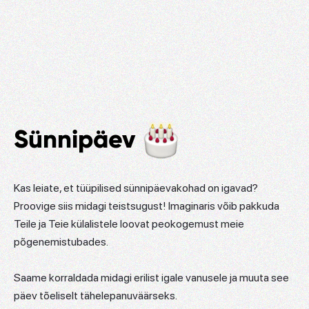
Sünnipäev
Kas leiate, et tüüpilised sünnipäevakohad on igavad?
Proovige siis midagi teistsugust! Imaginaris võib pakkuda
Teile ja Teie külalistele loovat peokogemust meie
põgenemistubades.
Saame korraldada midagi erilist igale vanusele ja muuta see
päev tõeliselt tähelepanuväärseks.