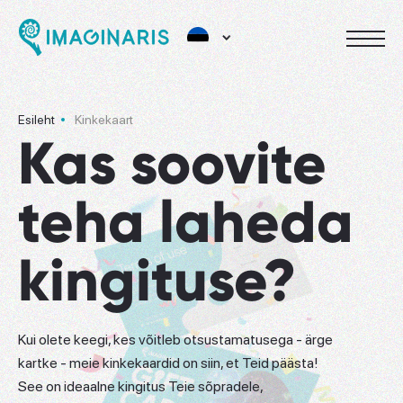
Esileht
Kinkekaart
Kas soovite
teha laheda
kingituse?
Kui olete keegi, kes võitleb otsustamatusega - ärge
kartke - meie kinkekaardid on siin, et Teid päästa!
See on ideaalne kingitus Teie sõpradele,