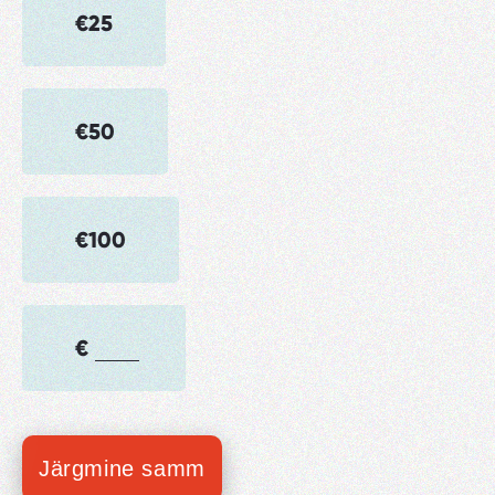
€25
€50
€100
€
Järgmine samm