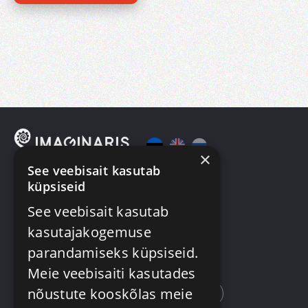
×
See veebisait kasutab
küpsiseid
Mängud
VR
See veebisait kasutab
Kinkekaart
Üritused
kasutajakogemuse
Meist
Kontakt
parandamiseks küpsiseid.
Meie veebisaiti kasutades
nõustute kooskõlas meie