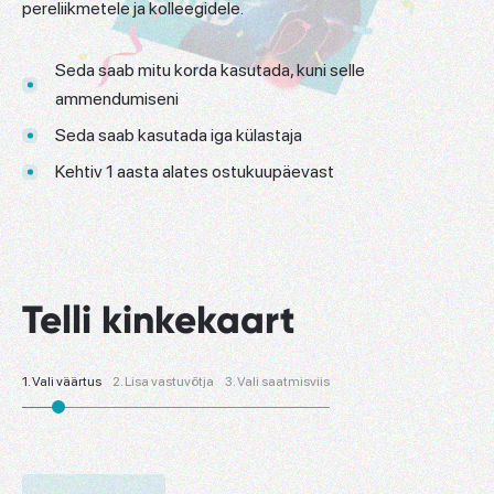
pereliikmetele ja kolleegidele.
Seda saab mitu korda kasutada, kuni selle
ammendumiseni
Seda saab kasutada iga külastaja
Kehtiv 1 aasta alates ostukuupäevast
Telli kinkekaart
1.
Vali väärtus
2.
Lisa vastuvõtja
3.
Vali saatmisviis